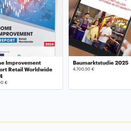
e Improvement
Baumarktstudie 2025
rt Retail Worldwide
4.700,50 €
4
00 €