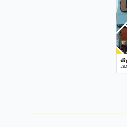
di
29,