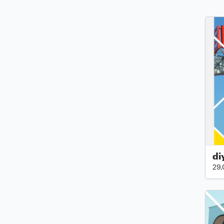
di
29,