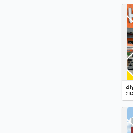
di
29,