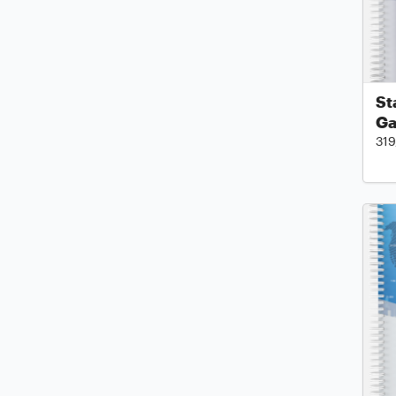
St
Ga
319