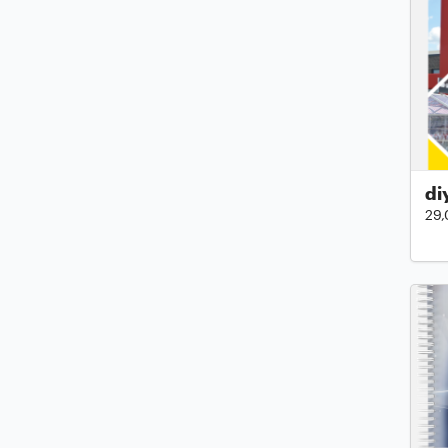
di
29,