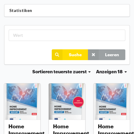
Statistiken
Suche
Leeren
Sortieren
teuerste zuerst
Anzeigen 18
Home
Home
Home
Improvement
Improvement
Improvement