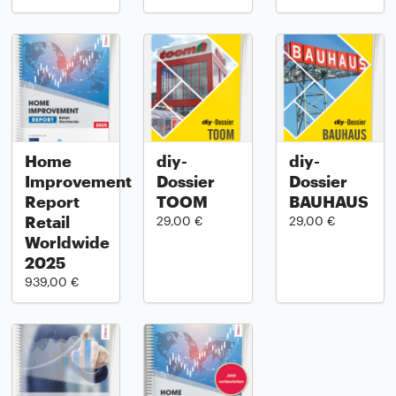
Home
diy-
diy-
Improvement
Dossier
Dossier
Report
TOOM
BAUHAUS
Retail
29,00 €
29,00 €
Worldwide
2025
939,00 €