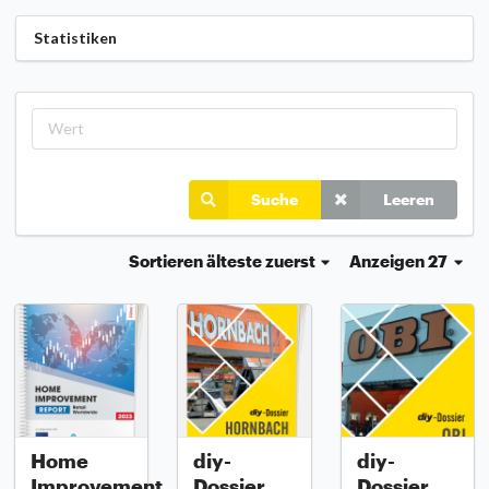
Statistiken
Suche
Leeren
Sortieren
älteste zuerst
Anzeigen 27
Home
diy-
diy-
Improvement
Dossier
Dossier