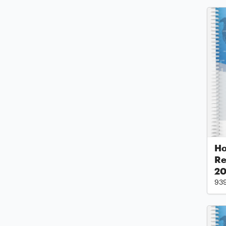
Ho
Re
2
93