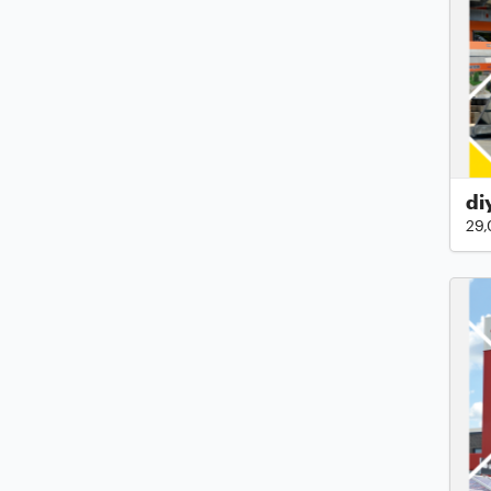
di
29,