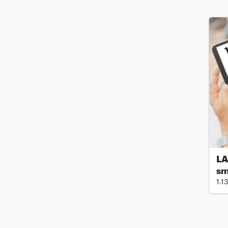
LA
sm
1.1