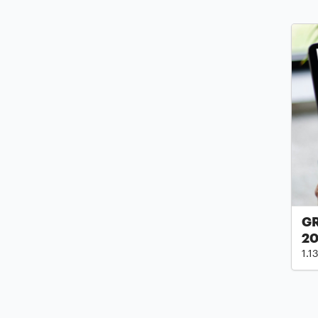
GR
2
1.1