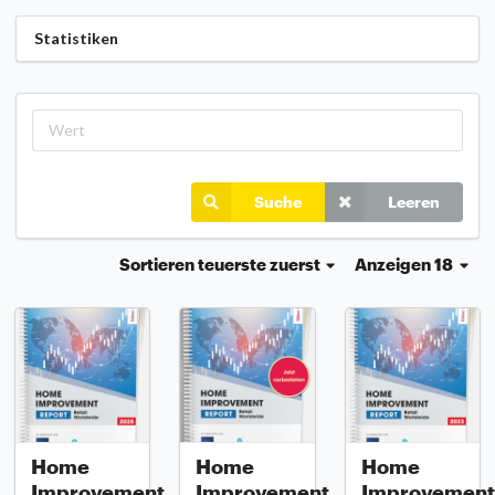
Statistiken
Suche
Leeren
Sortieren
teuerste zuerst
Anzeigen 18
Home
Home
Home
Improvement
Improvement
Improvement