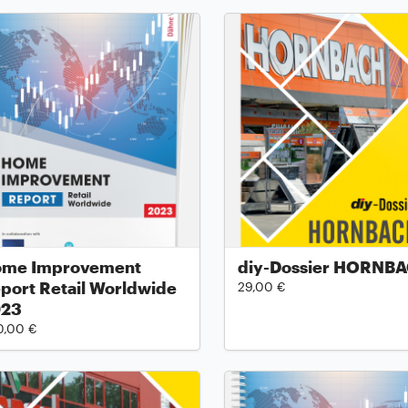
me Improvement
diy-Dossier HORNB
port Retail Worldwide
29,00 €
023
0,00 €