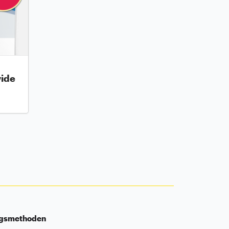
wide
ngsmethoden