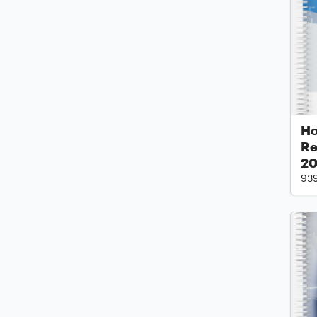
Ho
Re
2
93