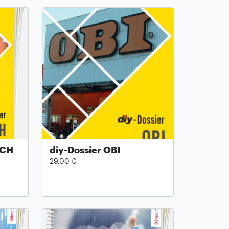
ACH
diy-Dossier OBI
29,00 €