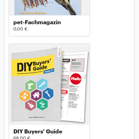
pet-Fachmagazin
0,00 €
DIY Buyers' Guide
68,00 €